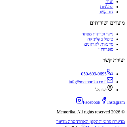
חנות
המלצות
צור קשר
מוצרים ושירותים
ניקוי זכרונות מפתח
טיפול בקליניקה
סדנאות לארגונים
סופרוויז׳ן
יצירת קשר
050-699-9695
info@memorika.co.il
ישראל
Facebook
Instagram
Memorika. All rights reserved.
2026
©
מדיניות פרטיות
תקנון האתר
הסרה מדיוור