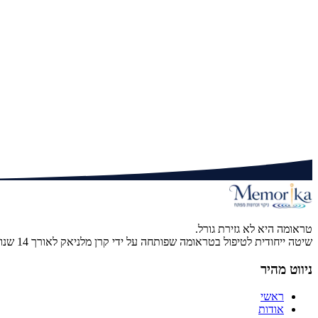
שתי השיטות עובדות עם זיכרון טראומטי, אך Memorika משתמשת בכלים שונים לקידוד מחדש ומציעה פרוטוקול מובנה עם שלבים ברורים. בנוסף, אין צורך לחזור על הסיפור שוב ושוב.
האם צריך להיות מטפל/ת כדי ללמוד Memorika?
ההכשרה מיועדת למטפלות מכל התחומים. אין דרישה לרקע ב-NLP, אך ניסיון טיפולי הוא יתרון.
להכשרה המלאה
למיני קורס חינמי
טראומה היא לא גזירת גורל.
שיטה ייחודית לטיפול בטראומה שפותחה על ידי קרן מלניאק לאורך 14 שנות עבודה קלינית.
ניווט מהיר
ראשי
אודות